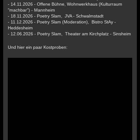
- 14.11.2026 - Offene Bühne, Wohnwerkhaus (Kulturraum
"machbar") - Mannheim
- 18.11.2026 - Poetry Slam, JVA - Schwalmstadt
- 11.12.2026 - Poetry Slam (Moderation), Bistro StAy -
Heddesheim
- 12.06.2026 - Poetry Slam, Theater am Kirchplatz - Sinsheim
Und hier ein paar Kostproben: